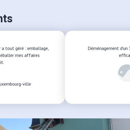
nts
r a tout géré : emballage,
Déménagement d'un 3 
déballer mes affaires
effic
it.
uxembourg-ville