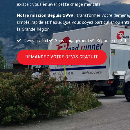
existe : vous enlever cette charge mentale.
Notre mission depuis 1999 :
transformer votre déménag
simple, rapide et fiable. Que vous soyez particulier ou en
la Grande Région.
Devis gratuit
Sans engagement
Réponse en 24h
DEMANDEZ VOTRE DEVIS GRATUIT