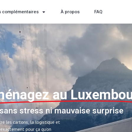
s complémentaires
À propos
FAQ
énagez au Luxembou
sans stress ni mauvaise surprise
e les cartons, la logistique et
st exactement pour ça qu’on