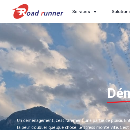
Services
Solution
Dém
Un déménagement, c’est rarement une partie de plaisir. Entr
la peur d’oublier quelque chose, le stress monte vite. C’e